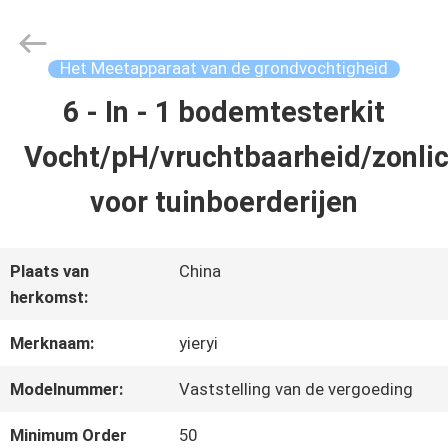
2026
SHEN
ZHEN
YIERYI
Het Meetapparaat van de grondvochtigheid
Technology
Co.,
6 - In - 1 bodemtesterkit
THUIS
Ltd.
All
Vocht/pH/vruchtbaarheid/zonl
Rights
Reserved.
PRODUCTEN
voor tuinboerderijen
OVER
Plaats van
China
herkomst:
ONS
Merknaam:
yieryi
FABRIEKSREIS
Modelnummer:
Vaststelling van de vergoeding
Minimum Order
50