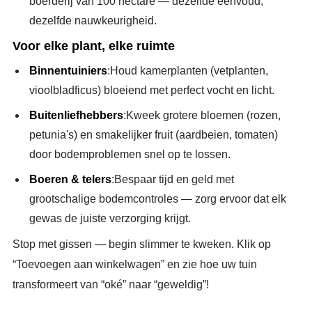
boerderij van 100 hectare — dezelfde eenvoud,
dezelfde nauwkeurigheid.
Voor elke plant, elke ruimte
Binnentuiniers
:Houd kamerplanten (vetplanten,
vioolbladficus) bloeiend met perfect vocht en licht.
Buitenliefhebbers
:Kweek grotere bloemen (rozen,
petunia's) en smakelijker fruit (aardbeien, tomaten)
door bodemproblemen snel op te lossen.
Boeren & telers
:Bespaar tijd en geld met
grootschalige bodemcontroles — zorg ervoor dat elk
gewas de juiste verzorging krijgt.
Stop met gissen — begin slimmer te kweken. Klik op
“Toevoegen aan winkelwagen” en zie hoe uw tuin
transformeert van “oké” naar “geweldig”!