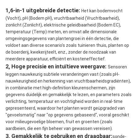
1,6-in-1 uitgebreide detectie:
Het kan bodemvocht
(Vocht), pH (Bodem pH), vruchtbaarheid (Vruchtbaarheid),
zonlicht (Zonlicht), elektrische geleidbaarheid (Bodem EC),
temperatuur (Temp) meten, en omvat alle dimensionale
omgevingsgegevens van plantengroei in één detectie, die
voldoet aan diverse scenario's zoals tuinieren thuis, planten op
de boerderij, kwekerijteelt, enz., zonder de noodzaak van
meerdere apparatuur, efficiënt en kosteneffectief.
2, Hoge precisie en intuïtieve weergave:
Sensoren
leggen nauwkeurig subtiele veranderingen vast (zoals pH-
nauwkeurigheid en herkenning van vruchtbaarheidsgradiënten),
in combinatie met high-definition kleurenschermen, zijn
gegevens duidelijk en gemakkelijk te lezen, en parameters zoals
verlichting, temperatuur en vochtigheid worden in real-time
gepresenteerd, waardoor het planten wordt geüpgraded van
"gevoelsmatig" naar "op gegevens gebaseerd", vooral geschikt
voor milieugevoelige bloemen, fruit en groenten (zoals
aardbeien, die een fijn beheer van gewassen vereisen).
3, Gemakkelijk te gebruiken en draagbaar:
sonde-