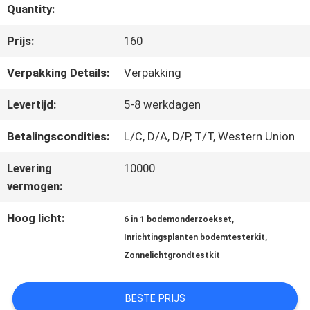
KWALITEITSCONTROLE
Quantity:
Prijs:
160
CONTACTEER
Verpakking Details:
Verpakking
ONS
Levertijd:
5-8 werkdagen
NIEUWS
Betalingscondities:
L/C, D/A, D/P, T/T, Western Union
Levering
10000
vermogen:
ALLE
Hoog licht:
,
GEVALLEN
6 in 1 bodemonderzoekset
,
Inrichtingsplanten bodemtesterkit
Zonnelichtgrondtestkit
SITEMAP
BESTE PRIJS