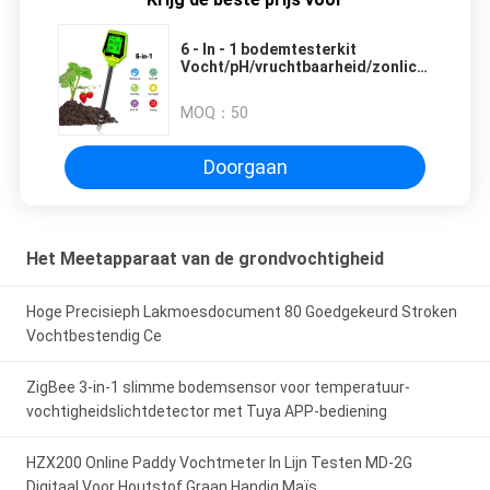
6 - In - 1 bodemtesterkit
Vocht/pH/vruchtbaarheid/zonlicht/EG/te
voor tuinboerderijen
MOQ：
50
Doorgaan
Het Meetapparaat van de grondvochtigheid
Hoge Precisieph Lakmoesdocument 80 Goedgekeurd Stroken
Vochtbestendig Ce
ZigBee 3-in-1 slimme bodemsensor voor temperatuur-
vochtigheidslichtdetector met Tuya APP-bediening
HZX200 Online Paddy Vochtmeter In Lijn Testen MD-2G
Digitaal Voor Houtstof Graan Handig Maïs