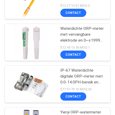
0-1500mV en IP65-
$13.27-13.61 MOQ:2
bescherming voor
CONTACT
afvalwater en
84
laboratoriumgebruik
Het Meetapparaat
Waterdichte ORP-meter
met vervangbare
van de
elektrode en 0~±1999
mV-bereik voor
grondvochtigheid
$12.43-13.56 MOQ:1
nauwkeurige
CONTACT
redoxtesting
IP-67 Waterdichte
109
digitale ORP-meter met
hand - gehouden
0.0-14.0PH-bereik en
LCD-displaypaneel voor
$77.97-79.10 MOQ:20
refractometer
nauwkeurige
CONTACT
waterkwaliteitsonderzoek
Yieryi ORP-watermeter