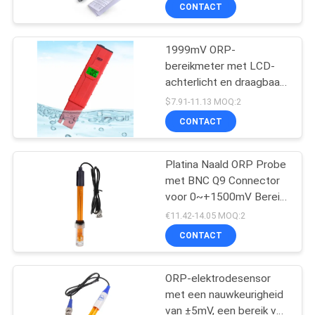
laboratorium- en
CONTACTEER
CONTACT
veldgebruik
ONS
1999mV ORP-
68
bereikmeter met LCD-
NIEUWS
achterlicht en draagbaar
de meter van de
pen-type ontwerp voor
$7.91-11.13 MOQ:2
waterkwaliteit
het testen van de
ALLE
CONTACT
waterkwaliteit
GEVALLEN
Platina Naald ORP Probe
met BNC Q9 Connector
SITEMAP
voor 0~+1500mV Bereik
83
Oxidatie-Reductie
€11.42-14.05 MOQ:2
Potentiometer Testen
PRIVACY
CONTACT
Digitale PH Meter
POLICY
ORP-elektrodesensor
met een nauwkeurigheid
van ±5mV, een bereik van