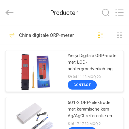
SHEN
ZHEN
YIERYI
Producten
Technology
Co.,
Ltd.
All
THUIS
Rights
92
Reserved.
China digitale ORP-meter
De Meter van
PRODUCTEN
Bluetooth PH
Yieryi Digitale ORP-meter
met LCD-
OVER
achtergrondverlichting,
ONS
compact penformaat en
$9.04-11.13 MOQ:20
CE RoHS-markering voor
CONTACT
waterkwaliteitstesten
42
FABRIEKSREIS
501-2 ORP-elektrode
Bodemvruchtbaarheids
met keramische kern
KWALITEITSCONTROLE
Ag/AgCl-referentie en
±2000 mV bereik voor
$16.17-17.30 MOQ:2