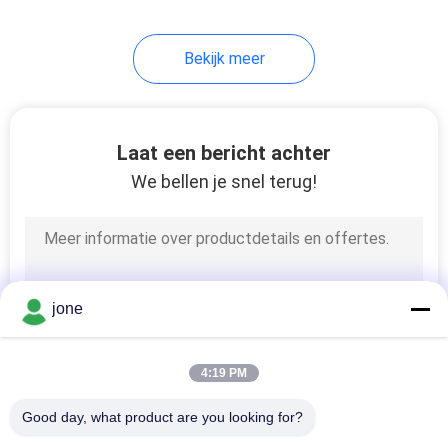
14
Bekijk meer
Digitale Opgeloste
Zuurstofmeter
Laat een bericht achter
We bellen je snel terug!
14
digitale ORP-meter
jone
4:19 PM
Good day, what product are you looking for?