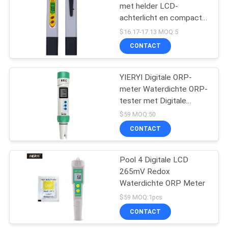
met helder LCD-
achterlicht en compact
26
pen-type ontwerp voor
$16.17-17.13 MOQ:5
-1999mV tot 1999mV-
CONTACT
water tds meter
bereik
YIERYI Digitale ORP-
meter Waterdichte ORP-
tester met Digitale
Kalibratie en Afneembare
$59 MOQ:50
Platina-elektroden voor
CONTACT
41
Waterkwaliteitsanalyse
Handbediende
Pool 4 Digitale LCD
265mV Redox
Vochtigheidsmeter
Waterdichte ORP Meter
$59 MOQ:1pcs
CONTACT