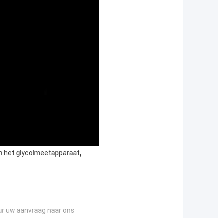
,
n het glycolmeetapparaat
ur uw aanvraag naar ons