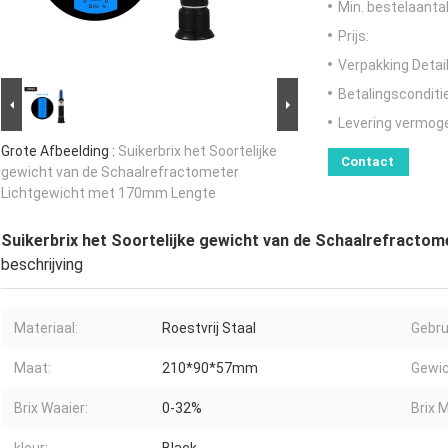
Min. bestelaantal
Prijs:
Verpakking Detail
Betalingsconditi
Levering vermog
Grote Afbeelding :
Suikerbrix het Soortelijke
Contact
gewicht van de Schaalrefractometer
Lichtgewicht met 170mm Lengte
Suikerbrix het Soortelijke gewicht van de Schaalrefract
beschrijving
Materiaal:
Roestvrij Staal
Gebru
Maat:
210*90*57mm
Gewic
Brix Waaier:
0-32%
Brix M