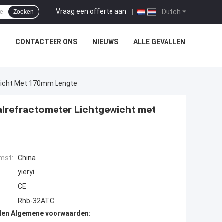
Vraag een offerte aan
|
Dutch
Zoeken
E
CONTACTEER ONS
NIEUWS
ALLE GEVALLEN
ewicht Met 170mm Lengte
aalrefractometer Lichtgewicht met
mst:
China
yieryi
CE
Rhb-32ATC
den Algemene voorwaarden: