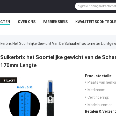
UCTEN
OVER ONS
FABRIEKSREIS
KWALITEITSCONTROL
ikerbrix Het Soortelijke Gewicht Van De Schaalrefractometer Lichtg
Suikerbrix het Soortelijke gewicht van de Sch
170mm Lengte
Productdetails:
Plaats van herko
Merknaam:
Certificering:
Modelnummer:
Betalen & Verzen