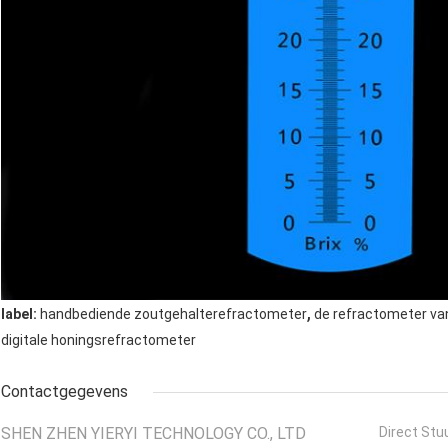
,
label:
handbediende zoutgehalterefractometer
de refractometer va
digitale honingsrefractometer
Contactgegevens
SHEN ZHEN YIERYI TECHNOLOGY CO., LTD
Direct Stu