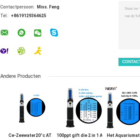
Contactpersoon:
Miss. Feng
Tel.:
+8619129364625
Andere Producten
Ce-Zeewater20°c ATC
100ppt gift die 2 in 1 ATC
Het Aquariumat