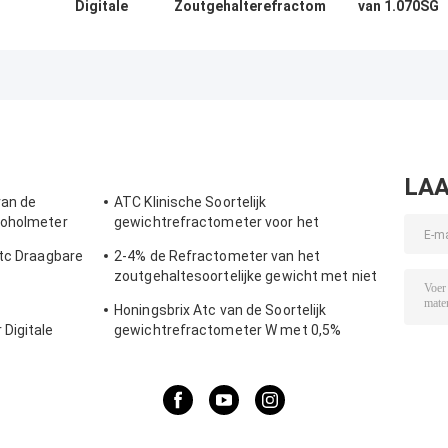
Digitale
Zoutgehalterefractometer
van 1.070SG
Zoutgehalterefractometer
inpakken
100ppt Digital
Zoutgehaltemet
LAA
van de
ATC Klinische Soortelijk
coholmeter
gewichtrefractometer voor het
aat
Lichaamsbouw van het Hondaluminium
atc Draagbare
2-4% de Refractometer van het
zoutgehaltesoortelijke gewicht met niet
Misstap Rubbermaterialen
Honingsbrix Atc van de Soortelijk
Digitale
gewichtrefractometer W met 0,5%
de Meter van
Nauwkeurigheid, Ce-Norm