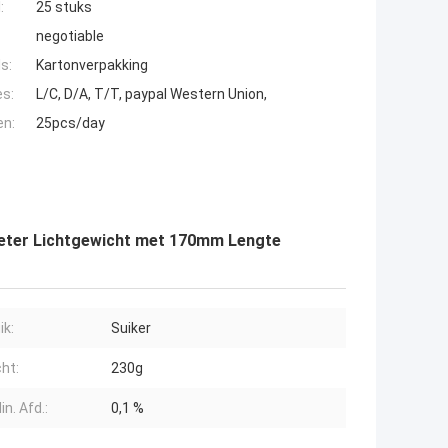
:
25 stuks
negotiable
s:
Kartonverpakking
es:
L/C, D/A, T/T, paypal Western Union,
en:
25pcs/day
ometer Lichtgewicht met 170mm Lengte
ik:
Suiker
ht:
230g
in. Afd.:
0,1 %