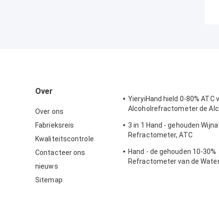
Over
YieryiHand hield 0-80% ATC 
Alcoholrefractometer de Al
Over ons
van het Geestenmeetappar
Fabrieksreis
3 in 1 Hand - gehouden Wijn
Refractometer, ATC
Kwaliteitscontrole
Zoutgehalterefractometer
Hand - de gehouden 10-30%
Contacteer ons
Refractometer van de Water 
nieuws
Honing met Kaliberbepaling/
Sitemap
de Honingsvochtigheid