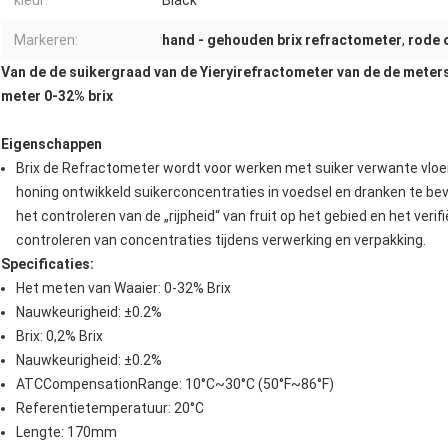
kleur:
Black
Markeren:
hand - gehouden brix refractometer
,
rode 
Van de de suikergraad van de Yieryirefractometer van de de meter
meter 0-32% brix
Eigenschappen
Brix de Refractometer wordt voor werken met suiker verwante vloei
honing ontwikkeld suikerconcentraties in voedsel en dranken te bev
het controleren van de „rijpheid“ van fruit op het gebied en het ver
controleren van concentraties tijdens verwerking en verpakking.
Specificaties:
Het meten van Waaier: 0-32% Brix
Nauwkeurigheid: ±0.2%
Brix: 0,2% Brix
Nauwkeurigheid: ±0.2%
ATCCompensationRange: 10°C~30°C (50°F~86°F)
Referentietemperatuur: 20°C
Lengte: 170mm