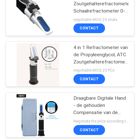
Zoutgehalterefractometer/Bri
Schaalrefractometer 0-
32% Brix
negotiable MOQ:25 stuks
CONTACT
4 in 1 Refractometer van
de Propyleenglycol, ATC
Zoutgehalterefractometer
0,5% Adblue
negotiable MOQ:25 PCs
CONTACT
Draagbare Digitale Hand
- de gehouden
Compensatie van de
Refractometer
Negotiate the price according to the quantity MOQ:25 PCs
Automatische
CONTACT
Temperatuur