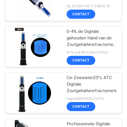
1.000-1.070SG bereik
Rp 95.320-108.717 MOQ:10
voor aquarium en
CONTACT
zeewater testen
0-4% de Digitale
gehouden Hand van de
Zoutgehalterefractometer
-, het Aquarium 20-40ppt
8-10 usd MOQ:qty=25 PCs
van de
CONTACT
Zoutgehaltemeter
Ce-Zeewater20°c ATC
Digitale
Zoutgehalterefractometer
negotiable MOQ:25 PCs
CONTACT
Professionele Digitale