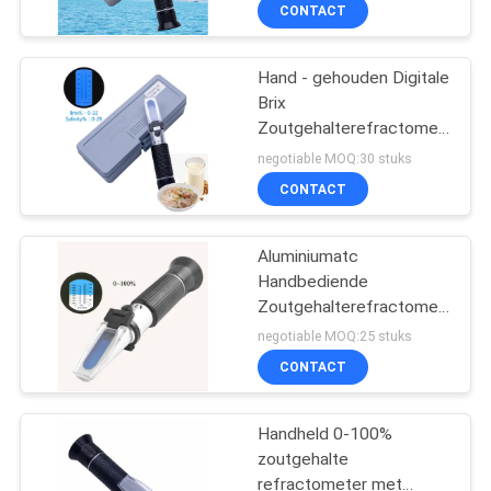
CONTACTEER
CONTACT
ONS
Hand - gehouden Digitale
Brix
NIEUWS
Zoutgehalterefractometer,
Draagbare
negotiable MOQ:30 stuks
Aquariumrefractometer
ALLE
CONTACT
GEVALLEN
Aluminiumatc
Handbediende
SITEMAP
Zoutgehalterefractometer
Brix aan Soortelijk
negotiable MOQ:25 stuks
gewicht
PRIVACY
CONTACT
POLICY
Handheld 0-100%
zoutgehalte
refractometer met