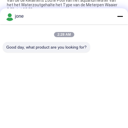
Van de de Kwaliteits Zoute Pool van het aquariumwater van
het het Waterzoutgehalte het Type van de Meterpen Waaier
0,0% tot 10,0%
jone
De hoge het Type van Nauwkeurigheidspen Digitale PH Meter
van Ortable voor Water, 20*27mm Grootte
2:28 AM
Hoge Precisie Elektronische Digitale PH Meter voor
Sap/Melk/Vloeibaar Detergens
Good day, what product are you looking for?
populaire categorieën
Alle
De Meter Van 
Bodemvruchtbaarheidsmet
Bluetooth PH
De Meter Van De 
Digitale PH Meter
Waterkwaliteit
Het Meetapparaat 
Hand - Gehouden 
Van De 
Refractometer
Grondvochtigheid
Handbediende 