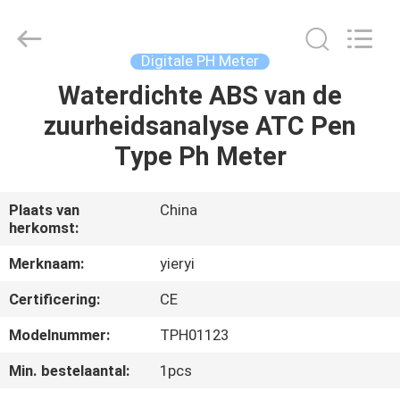
SHEN
ZHEN
YIERYI
Technology
Co.,
Digitale PH Meter
Ltd.
All
Waterdichte ABS van de
THUIS
Rights
Reserved.
zuurheidsanalyse ATC Pen
PRODUCTEN
Type Ph Meter
OVER
Plaats van
China
herkomst:
ONS
Merknaam:
yieryi
FABRIEKSREIS
Certificering:
CE
Modelnummer:
TPH01123
KWALITEITSCONTROLE
Min. bestelaantal:
1pcs