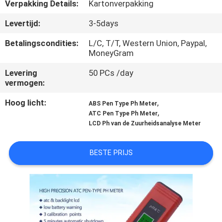
CONTACTEER
Verpakking Details:
Kartonverpakking
ONS
Levertijd:
3-5days
Betalingscondities:
L/C, T/T, Western Union, Paypal,
NIEUWS
MoneyGram
Levering
50 PCs /day
ALLE
vermogen:
GEVALLEN
Hoog licht:
,
ABS Pen Type Ph Meter
,
ATC Pen Type Ph Meter
LCD Ph van de Zuurheidsanalyse Meter
SITEMAP
BESTE PRIJS
PRIVACY
POLICY