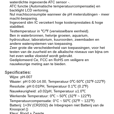
waterdichte ingevoerde ATC sensor -.
ATC functie (Automatische temperatuurcompensatie) en
backlight LCD vertoning.
Nul machtsconsumptie wanneer de pH metersluitingen - meer
macht-besparing.
Ingevoerd slim IC verzekert hoge kostenprestaties & hoge
stabiliteit.
Testtemperatuur in ℃/℉ (verwisselbare eenheid).
Ben in waterbronnen, hetvrije groeien, aquarium,
hydrocultuur, laboratorium, kuuroorden, zwembaden en
andere watersystemen van toepassing.
Zeer grote die verscheidenheid van toepassingen, voor het
testen van de zuurheid en de alkalische niveaus van bijna om
het even welke vloeistof wordt gebruikt.
Gediplomeerd Ce, FCC en RoHS om veiligere en
nauwkeurige meting aan te bieden.
Specificaties:
Wijze: pH-007
Waaier: pH 0.00-14.00, Temperatuur 0℃-50℃ (32℉-122℉)
Resolutie: pH 0.01PH, Temperatuur 0.1℃ (0.2℉)
Nauwkeurigheid: ±0.02pH, Temperatuur ±1.0℃
Werkende Temperatuur: 0℃ ~ 50℃ (32℉ ~ 122℉)
Temperatuurcompensatie: 0°C ~ 50℃ (32℉ ~ 122℉)
Batterij: 1×3V (CR2032) de Inbegrepen niet Batterij van de
Knoopcel ()
Kleur: Rood + Zwarte