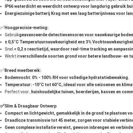
IP66 waterdicht en weerdicht ontwerp voor langdurig gebruik bui
Energiezuinige batterij Krag met een laag batterijniveau voor la
✅
Hoogprecisie-meting:
Gebruik
geavanceerde detectiesensoren voor nauwkeurige bodem
± 0,5°C Temperatuurnauwkeurigheid en
± 3% Vochtnauwkeurighei
Snel.
< 0,2 s reactietijd, waardoor real-time tracking en aanpassi
Werkt in
verschillende soorten grond voor betere landbouw- en 
✅
Breed meetbereik:
Bodemvocht: 0% - 100% RH voor volledige hydratatiebewaking.
Temperatuur: -10°C tot 60°C, ideaal voor alle seizoenen en klima
Perfect voor...
huishoudelijke tuinen, boerderijen, kassen en com
✅
Slim & Draagbaar Ontwerp
Compact en lichtgewicht, gemakkelijk in de grond te plaatsen voor
Draadloze transmissie tot 45 meter, zorgen voor stabiele verbin
Geen complexe installatie vereist, gewoon inbrengen en verbinden