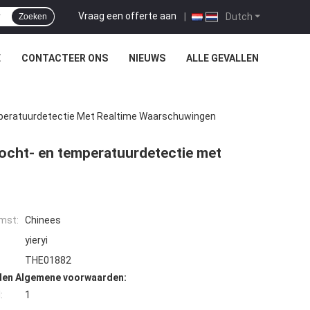
Vraag een offerte aan
|
Dutch
Zoeken
E
CONTACTEER ONS
NIEUWS
ALLE GEVALLEN
mperatuurdetectie Met Realtime Waarschuwingen
vocht- en temperatuurdetectie met
mst:
Chinees
yieryi
THE01882
den Algemene voorwaarden:
:
1