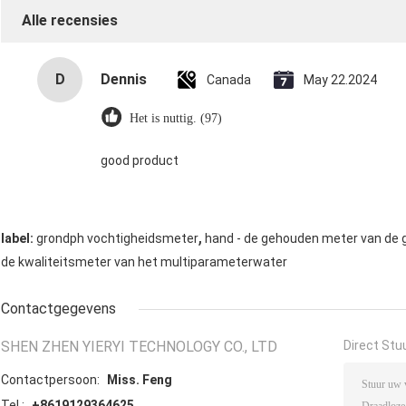
Alle recensies
D
Dennis
Canada
May 22.2024
Het is nuttig. (97)
good product
,
label:
grondph vochtigheidsmeter
hand - de gehouden meter van de 
de kwaliteitsmeter van het multiparameterwater
Contactgegevens
SHEN ZHEN YIERYI TECHNOLOGY CO., LTD
Direct Stu
Contactpersoon:
Miss. Feng
Tel.:
+8619129364625