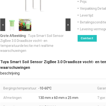
Prijs:
Verpakking Detail
Levertijd:
Betalingsconditi
Levering vermog
Grote Afbeelding :
Tuya Smart Soil Sensor
Contact
ZigBee 3.0 Draadloze vocht- en
temperatuurdetectie met realtime
waarschuwingen
Tuya Smart Soil Sensor ZigBee 3.0 Draadloze vocht- en te
waarschuwingen
beschrijving
Bergingstemperatuur:
-10-60°C
Garan
Afmetingen:
130 mm x 60 mm x 25 mm
Type: