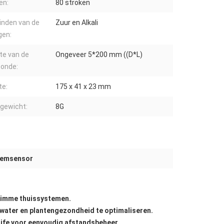
en:
80 stroken
inden van de
Zuur en Alkali
gen:
te van de
Ongeveer 5*200 mm ((D*L)
sonde:
te:
175 x 41 x 23 mm
gewicht:
8G
demsensor
slimme thuissystemen.
water en plantengezondheid te optimaliseren.
ife voor eenvoudig afstandsbeheer.