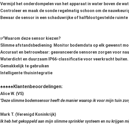
Vermijd het onderdompelen van het apparaat in water boven de wat
Controleer en maak de sonde regelmatig schoon om de nauwkeurig
Bewaar de sensor in een schaduwrijke of halfblootgestelde ruimt
✅
Waarom deze sensor kiezen?
Slimme afstandsbediening ️ Monitor bodemdata op elk gewenst mo
Accuraat en betrouwbaar: geavanceerde sensoren zorgen voor na
Waterdicht en duurzaam IP66-classificatie voor veerkracht buiten.
Gemakkelijk te gebruiken
Intelligente thuisintegratie
Klantenbeoordelingen:
♠♠♠♠♠
Alice W. (VS)
"Deze slimme bodemsensor heeft de manier waarop ik voor mijn tuin zor
Mark T. (Verenigd Koninkrijk)
Ik heb het gekoppeld aan mijn slimme sprinkler systeem en nu krijgen mij