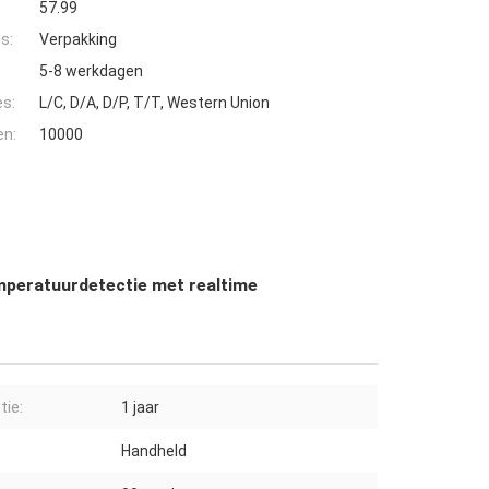
57.99
s:
Verpakking
5-8 werkdagen
es:
L/C, D/A, D/P, T/T, Western Union
en:
10000
mperatuurdetectie met realtime
tie:
1 jaar
Handheld