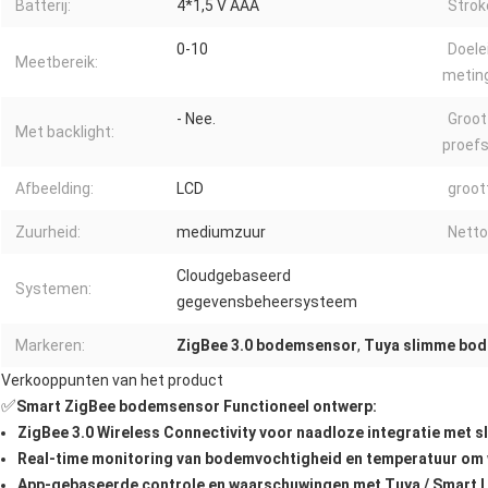
Batterij:
4*1,5 V AAA
Strok
0-10
Doele
Meetbereik:
metin
- Nee.
Groot
Met backlight:
proef
Afbeelding:
LCD
groot
Zuurheid:
mediumzuur
Netto
Cloudgebaseerd
Systemen:
gegevensbeheersysteem
Markeren:
ZigBee 3.0 bodemsensor
,
Tuya slimme bo
Verkooppunten van het product
✅
Smart ZigBee bodemsensor Functioneel ontwerp:
ZigBee 3.0 Wireless Connectivity voor naadloze integratie met 
Real-time monitoring van bodemvochtigheid en temperatuur om 
App-gebaseerde controle en waarschuwingen met Tuya / Smart L