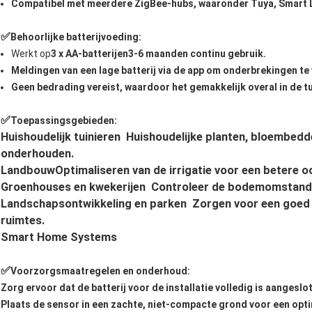
Compatibel met meerdere ZigBee-hubs, waaronder Tuya, Smart L
✅
Behoorlijke batterijvoeding:
Werkt op
3 x AA-batterijen
3-6 maanden continu gebruik.
Meldingen van een lage batterij via de app om onderbrekingen t
Geen bedrading vereist, waardoor het gemakkelijk overal in de tui
✅
Toepassingsgebieden:
Huishoudelijk tuinieren ️ Huishoudelijke planten, bloembed
onderhouden.
Landbouw
Optimaliseren van de irrigatie voor een betere o
Groenhouses en kwekerijen ️ Controleer de bodemomstand
Landschapsontwikkeling en parken ️ Zorgen voor een goe
ruimtes.
Smart Home Systems
✅
Voorzorgsmaatregelen en onderhoud:
Zorg ervoor dat de batterij voor de installatie volledig is aangesl
Plaats de sensor in een zachte, niet-compacte grond voor een opti