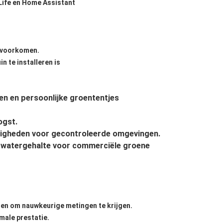
ife en Home Assistant
e voorkomen.
n te installeren is
den en persoonlijke groententjes
ogst.
igheden voor gecontroleerde omgevingen.
d watergehalte voor commerciële groene
oten om nauwkeurige metingen te krijgen.
male prestatie.