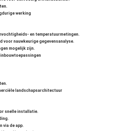
ten.
ngdurige werking
vochtigheids- en temperatuurmetingen.
d voor nauwkeurige gegevensanalyse.
ngen mogelijk zijn.
tuinbouwtoepassingen
ten.
merciële landschapsarchitectuur
 snelle installatie.
ding.
 via de app.