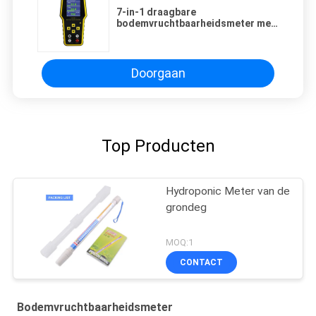
7-in-1 draagbare
bodemvruchtbaarheidsmeter met
5000 mAh lithiumbatterie en 1
miljoen gegevensrecords voor
NPK, PH, EC, Temperatuur en
Vochtigheid
Doorgaan
Top Producten
Hydroponic Meter van de
grondeg
MOQ:1
CONTACT
Bodemvruchtbaarheidsmeter