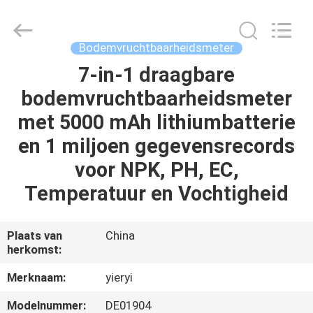
SHEN
ZHEN
YIERYI
Technology
Co.,
Bodemvruchtbaarheidsmeter
Ltd.
All
7-in-1 draagbare
THUIS
Rights
Reserved.
bodemvruchtbaarheidsmeter
PRODUCTEN
met 5000 mAh lithiumbatterie
en 1 miljoen gegevensrecords
OVER
voor NPK, PH, EC,
ONS
Temperatuur en Vochtigheid
FABRIEKSREIS
Plaats van
China
herkomst:
KWALITEITSCONTROLE
Merknaam:
yieryi
Modelnummer:
DE01904