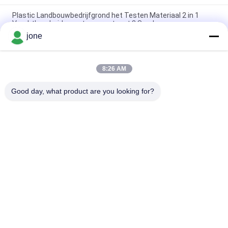
Plastic Landbouwbedrijfgrond het Testen Materiaal 2 in 1
Vruchtbaarheidsmeetapparaat met 3 Sondes
jone
6 in 1 Soil Tester Multi Function Soil Detector voor het
monitoren van plantengroei
8:26 AM
YiERYi 6-IN-1 bodemdetector 3.5-9pH/0-99% Vocht/0-
3000μs/cm Vruchtbaarheid 90° Draaibaar scherm
Good day, what product are you looking for?
populaire categorieën
Alle
De Meter Van 
Bodemvruchtbaarheidsmet
Bluetooth PH
De Meter Van De 
Digitale PH Meter
Waterkwaliteit
Het Meetapparaat 
Hand - Gehouden 
Van De 
Refractometer
Grondvochtigheid