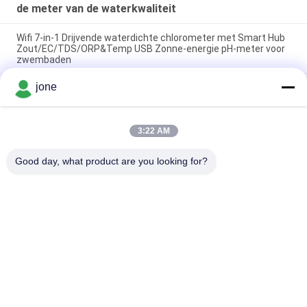
de meter van de waterkwaliteit
Wifi 7-in-1 Drijvende waterdichte chlorometer met Smart Hub
Zout/EC/TDS/ORP&Temp USB Zonne-energie pH-meter voor
zwembaden
jone
YIERYI Draagbare fotometrische nauwkeurige
waterkwaliteitsmeter voor pH Restchloor Totaal Chloor
Tuya Wifi Online EC Monitoring Controller ph Meter Met Data
3:22 AM
Logger Functie Hydroponische waterkwaliteitsmonitoring
tester
Good day, what product are you looking for?
populaire categorieën
Alle
De Meter Van 
Bodemvruchtbaarheidsmet
Bluetooth PH
De Meter Van De 
Digitale PH Meter
Waterkwaliteit