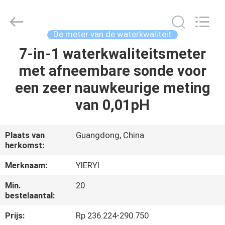
SHEN
ZHEN
YIERYI
Technology
Co.,
De meter van de waterkwaliteit
Ltd.
All
7-in-1 waterkwaliteitsmeter
THUIS
Rights
Reserved.
met afneembare sonde voor
PRODUCTEN
een zeer nauwkeurige meting
van 0,01pH
OVER
ONS
Plaats van
Guangdong, China
herkomst:
FABRIEKSREIS
Merknaam:
YIERYI
Min.
20
KWALITEITSCONTROLE
bestelaantal:
Prijs:
Rp 236.224-290.750