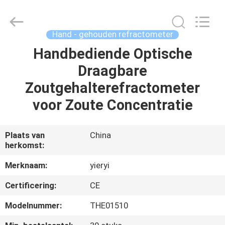
SHEN
ZHEN
YIERYI
Technology
Co.,
Hand - gehouden refractometer
Ltd.
All
Handbediende Optische
THUIS
Rights
Reserved.
Draagbare
PRODUCTEN
Zoutgehalterefractometer
voor Zoute Concentratie
OVER
ONS
Plaats van
China
herkomst:
FABRIEKSREIS
Merknaam:
yieryi
Certificering:
CE
KWALITEITSCONTROLE
Modelnummer:
THE01510