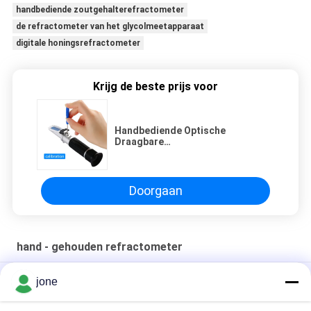
handbediende zoutgehalterefractometer
de refractometer van het glycolmeetapparaat
digitale honingsrefractometer
Krijg de beste prijs voor
Handbediende Optische
Draagbare
Zoutgehalterefractometer voor
Zoute Concentratie
Doorgaan
hand - gehouden refractometer
Ce-Zeewater20°c ATC Digitale Zoutgehalterefractometer
jone
100ppt gift die 2 in 1 ATC Zoutgehalterefractometer inpakken