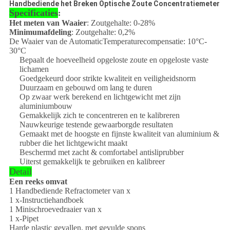
Handbediende het Breken Optische Zoute Concentratiemeter
Specificaties
:
Het meten van Waaier
: Zoutgehalte: 0-28%
Minimumafdeling
: Zoutgehalte: 0,2%
De Waaier van de AutomaticTemperaturecompensatie: 10°C-
30°C
Bepaalt de hoeveelheid opgeloste zoute en opgeloste vaste
lichamen
Goedgekeurd door strikte kwaliteit en veiligheidsnorm
Duurzaam en gebouwd om lang te duren
Op zwaar werk berekend en lichtgewicht met zijn
aluminiumbouw
Gemakkelijk zich te concentreren en te kalibreren
Nauwkeurige testende gewaarborgde resultaten
Gemaakt met de hoogste en fijnste kwaliteit van aluminium &
rubber die het lichtgewicht maakt
Beschermd met zacht & comfortabel antisliprubber
Uiterst gemakkelijk te gebruiken en kalibreer
Detail
Een reeks omvat
1 Handbediende Refractometer van x
1 x-Instructiehandboek
1 Minischroevedraaier van x
1 x-Pipet
Harde plastic gevallen, met gevulde spons