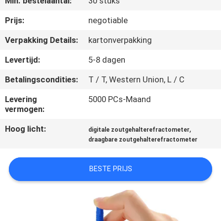
Min. bestelaantal:
30 stuks
CONTACTEER
ONS
Prijs:
negotiable
Verpakking Details:
kartonverpakking
NIEUWS
Levertijd:
5-8 dagen
Betalingscondities:
T / T, Western Union, L / C
ALLE
GEVALLEN
Levering
5000 PCs-Maand
vermogen:
Hoog licht:
,
SITEMAP
digitale zoutgehalterefractometer
draagbare zoutgehalterefractometer
PRIVACY
BESTE PRIJS
POLICY