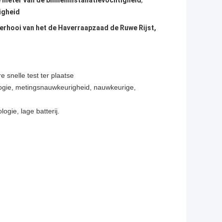
 meter van de binneninstallatievochtigheid
,
igheid
erhooi van het de Haverraapzaad de Ruwe Rijst,
e snelle test ter plaatse
ogie, metingsnauwkeurigheid, nauwkeurige,
gie, lage batterij.