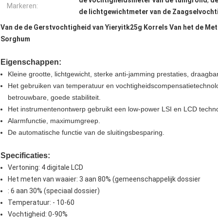
de vochtigheidsmeter van de tuingrond
,
de
Markeren:
de lichtgewichtmeter van de Zaagselvocht
Van de de Gerstvochtigheid van Yieryitk25g Korrels Van het de Met
Sorghum
Eigenschappen:
Kleine grootte, lichtgewicht, sterke anti-jamming prestaties, draagbar
Het gebruiken van temperatuur en vochtigheidscompensatietechnol
betrouwbare, goede stabiliteit.
Het instrumentenontwerp gebruikt een low-power LSI en LCD technolo
Alarmfunctie, maximumgreep.
De automatische functie van de sluitingsbesparing.
Specificaties:
Vertoning: 4 digitale LCD
Het meten van waaier: 3 aan 80% (gemeenschappelijk dossier
: 6 aan 30% (speciaal dossier)
Temperatuur: - 10-60
Vochtigheid: 0-90%