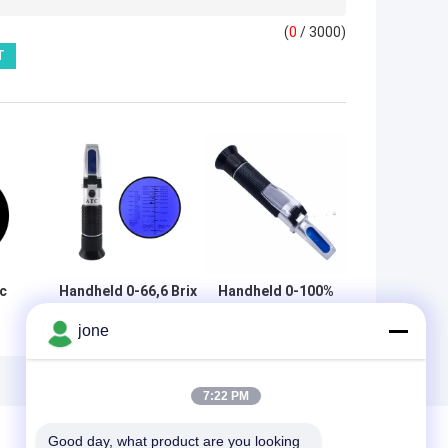
(
0
/ 3000)
c
Handheld 0-66,6 Brix
Handheld 0-100%
Bereik Hoge
zoutgehalte
jone
e
Nauwkeurigheid 0,01%
refractometer
er
Refractometer voor
met 1.000-
Ethyleen- en
1.070SG bereik
Propyleenglycoltesten
voor aquarium en
7:22 PM
zeewater testen
Good day, what product are you looking 