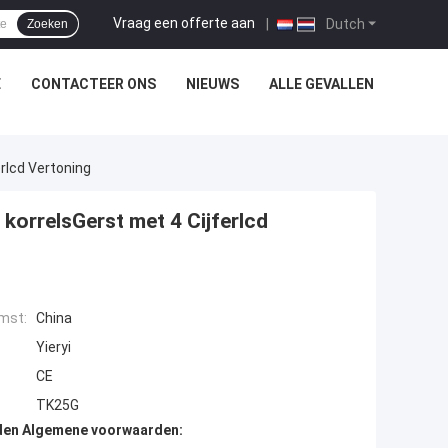
Vraag een offerte aan
|
Dutch
Zoeken
E
CONTACTEER ONS
NIEUWS
ALLE GEVALLEN
rlcd Vertoning
korrelsGerst met 4 Cijferlcd
mst:
China
Yieryi
CE
TK25G
den Algemene voorwaarden: