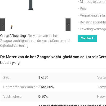
Min. bestelaantal
Prijs:
Verpakking Detail
Betalingsconditi
Levering vermog
Grote Afbeelding :
De Meter van de het
Contact
Zaagselvochtigheid van de korrelsGerst met 4
Cijferlcd Vertoning
De Meter van de het Zaagselvochtigheid van de korrelsGers
beschrijving
SKU:
TK25G
Verto
Het meten van waaier:
3 aan 80%
Temp
Vochtigheid:
0-90%
Nauwk