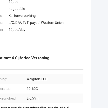
:
10pcs
negotiable
s:
Kartonverpakking
es:
L/C, D/A, T/T, paypal Western Union,
en:
10pcs/day
t met 4 Cijferlcd Vertoning
ning:
4 digitale LCD
eratuur:
10-60C
eurigheid:
± 0.5%n