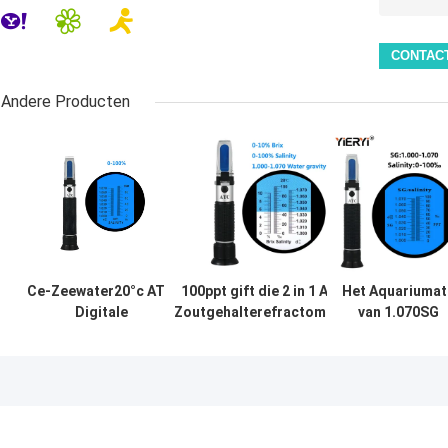
Andere Producten
Ce-Zeewater20°c ATC
100ppt gift die 2 in 1 ATC
Het Aquariumat
Digitale
Zoutgehalterefractometer
van 1.070SG
Zoutgehalterefractometer
inpakken
100ppt Digital
Zoutgehaltemet